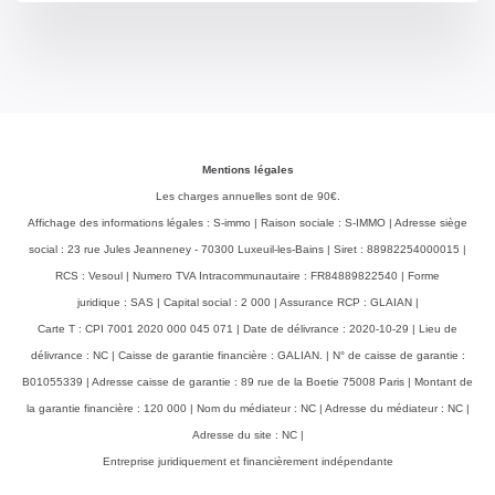
Mentions légales
Les charges annuelles sont de 90€.
Affichage des informations légales : S-immo | Raison sociale : S-IMMO | Adresse siège
social : 23 rue Jules Jeanneney - 70300 Luxeuil-les-Bains | Siret : 88982254000015 |
RCS : Vesoul | Numero TVA Intracommunautaire : FR84889822540 | Forme
juridique : SAS | Capital social : 2 000 | Assurance RCP : GLAIAN |
Carte T : CPI 7001 2020 000 045 071 | Date de délivrance : 2020-10-29 | Lieu de
délivrance : NC | Caisse de garantie financière : GALIAN. | N° de caisse de garantie :
B01055339 | Adresse caisse de garantie : 89 rue de la Boetie 75008 Paris | Montant de
la garantie financière : 120 000 | Nom du médiateur : NC | Adresse du médiateur : NC |
Adresse du site : NC |
Entreprise juridiquement et financièrement indépendante