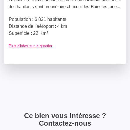
des habitants sont propriétaires.Luxeuil-les-Bains est une...
Population :
6 821 habitants
Distance de l'aéroport :
4 km
Superficie :
22 Km²
Plus d'infos sur le quartier
DENSITÉ DE POPULATION
ENFANTS ET ADOLESCENTS
AGE MOYEN
TEXT_POI_REVENU
TEXT_POI_PROPRIO
TEXT_POI_HABITATION
Ce bien vous intéresse ?
TAXE FONCIÈRE
TEXT_POI_VOITURE
Contactez-nous