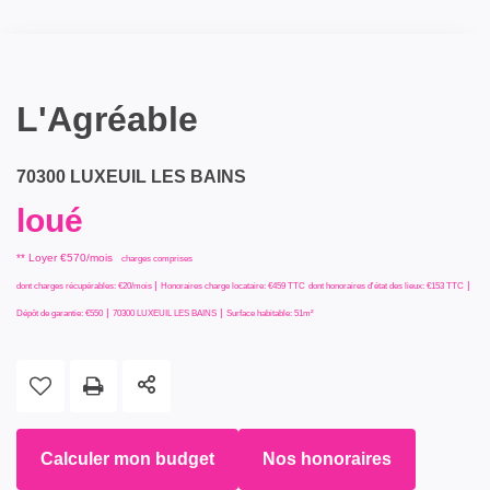
L'Agréable
70300 LUXEUIL LES BAINS
loué
**
Loyer €570/mois
charges comprises
|
|
dont charges récupérables: €20/mois
Honoraires charge locataire: €459 TTC
dont honoraires d'état des lieux: €153 TTC
|
|
Dépôt de garantie: €550
70300 LUXEUIL LES BAINS
Surface habitable: 51m²
Calculer mon budget
Nos honoraires